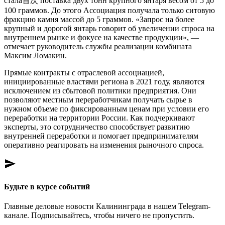
стала首次 поставка двух тонн крупного янтаря весом от 5 до
100 граммов. До этого Ассоциация получала только ситовую
фракцию камня массой до 5 граммов. «Запрос на более
крупный и дорогой янтарь говорит об увеличении спроса на
внутреннем рынке и фокусе на качестве продукции», —
отмечает руководитель службы реализации комбината
Максим Ломакин.
Прямые контракты с отраслевой ассоциацией,
инициированные властями региона в 2021 году, являются
исключением из сбытовой политики предприятия. Они
позволяют местным переработчикам получать сырье в
нужном объеме по фиксированным ценам при условии его
переработки на территории России. Как подчеркивают
эксперты, это сотрудничество способствует развитию
внутренней переработки и помогает предпринимателям
оперативно реагировать на изменения рыночного спроса.
send
Будьте в курсе событий
Главные деловые новости Калининграда в нашем Telegram-
канале. Подписывайтесь, чтобы ничего не пропустить.