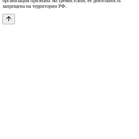
организация признана экстремистской, её деятельность
запрещена на территории РФ.
arrow_upward