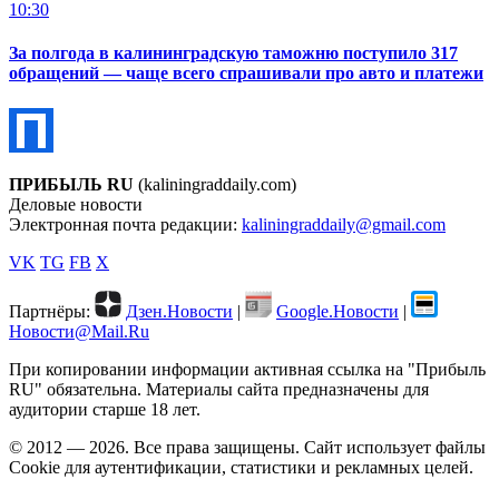
10:30
За полгода в калининградскую таможню поступило 317
обращений — чаще всего спрашивали про авто и платежи
ПРИБЫЛЬ RU
(kaliningraddaily.com)
Деловые новости
Электронная почта редакции:
kaliningraddaily@gmail.com
VK
TG
FB
X
Партнёры:
Дзен.Новости
|
Google.Новости
|
Новости@Mail.Ru
При копировании информации активная ссылка на "Прибыль
RU" обязательна. Материалы сайта предназначены для
аудитории старше 18 лет.
© 2012 — 2026. Все права защищены. Сайт использует файлы
Cookie для аутентификации, статистики и рекламных целей.