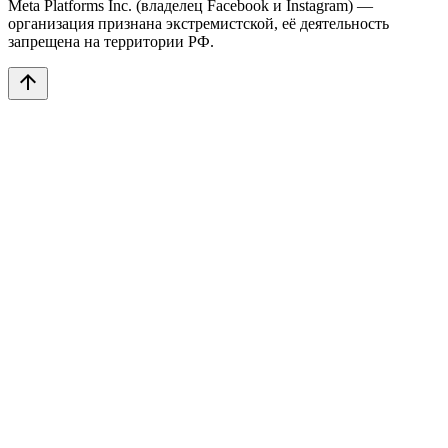
Meta Platforms Inc. (владелец Facebook и Instagram) —
организация признана экстремистской, её деятельность
запрещена на территории РФ.
arrow_upward