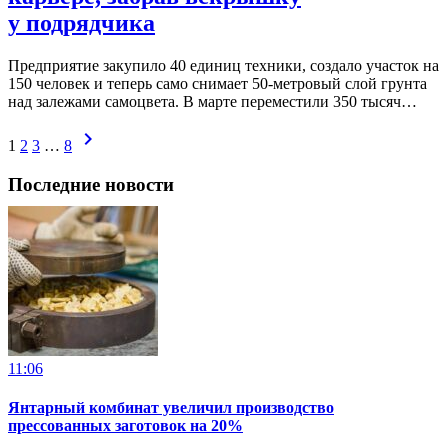
у подрядчика
Предприятие закупило 40 единиц техники, создало участок на
150 человек и теперь само снимает 50-метровый слой грунта
над залежами самоцвета. В марте переместили 350 тысяч…
chevron_right
1
2
3
…
8
Последние новости
11:06
Янтарный комбинат увеличил производство
прессованных заготовок на 20%