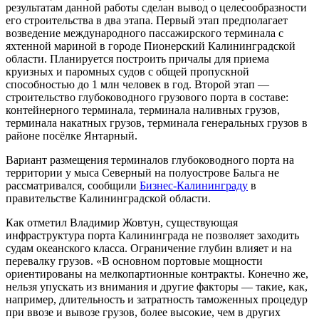
результатам данной работы сделан вывод о целесообразности
его строительства в два этапа. Первый этап предполагает
возведение международного пассажирского терминала с
яхтенной мариной в городе Пионерский Калининградской
области. Планируется построить причалы для приема
круизных и паромных судов с общей пропускной
способностью до 1 млн человек в год. Второй этап —
строительство глубоководного грузового порта в составе:
контейнерного терминала, терминала наливных грузов,
терминала накатных грузов, терминала генеральных грузов в
районе посёлке Янтарный.
Вариант размещения терминалов глубоководного порта на
территории у мыса Северный на полуострове Бальга не
рассматривался, сообщили
Бизнес-Калининграду
в
правительстве Калининградской области.
Как отметил Владимир Жовтун, существующая
инфраструктура порта Калининграда не позволяет заходить
судам океанского класса. Ограничение глубин влияет и на
перевалку грузов. «В основном портовые мощности
ориентированы на мелкопартионные контракты. Конечно же,
нельзя упускать из внимания и другие факторы — такие, как,
например, длительность и затратность таможенных процедур
при ввозе и вывозе грузов, более высокие, чем в других