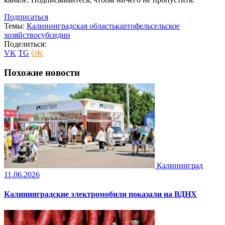
Подписаться
Темы:
Калининградская область
картофель
сельское
хозяйство
субсидии
Поделиться:
VK
TG
OK
Похожие новости
Калининград
11.06.2026
Калининградские электромобили показали на ВДНХ