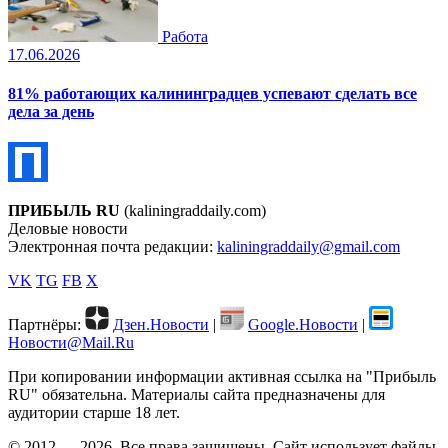
Работа
17.06.2026
81% работающих калининградцев успевают сделать все
дела за день
ПРИБЫЛЬ RU
(kaliningraddaily.com)
Деловые новости
Электронная почта редакции:
kaliningraddaily@gmail.com
VK
TG
FB
X
Партнёры:
Дзен.Новости
|
Google.Новости
|
Новости@Mail.Ru
При копировании информации активная ссылка на "Прибыль
RU" обязательна. Материалы сайта предназначены для
аудитории старше 18 лет.
© 2012 — 2026. Все права защищены. Сайт использует файлы