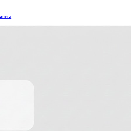
 моста