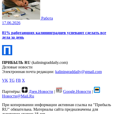
Работа
17.06.2026
81% работающих калининградцев успевают сделать все
дела за день
ПРИБЫЛЬ RU
(kaliningraddaily.com)
Деловые новости
Электронная почта редакции:
kaliningraddaily@gmail.com
VK
TG
FB
X
Партнёры:
Дзен.Новости
|
Google.Новости
|
Новости@Mail.Ru
При копировании информации активная ссылка на "Прибыль
RU" обязательна. Материалы сайта предназначены для
аудитории старше 18 лет.