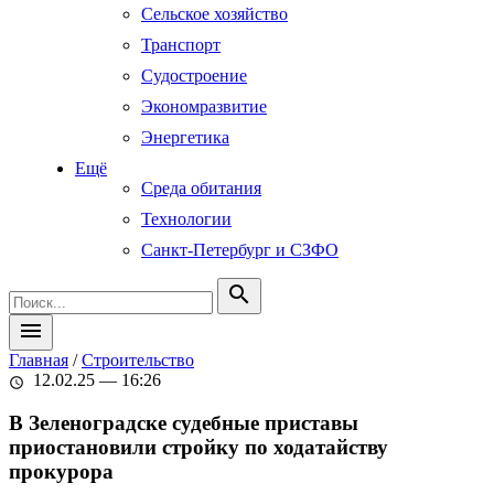
Сельское хозяйство
Транспорт
Судостроение
Экономразвитие
Энергетика
Ещё
Среда обитания
Технологии
Санкт-Петербург и СЗФО
search
menu
Главная
/
Строительство
12.02.25 — 16:26
schedule
В Зеленоградске судебные приставы
приостановили стройку по ходатайству
прокурора