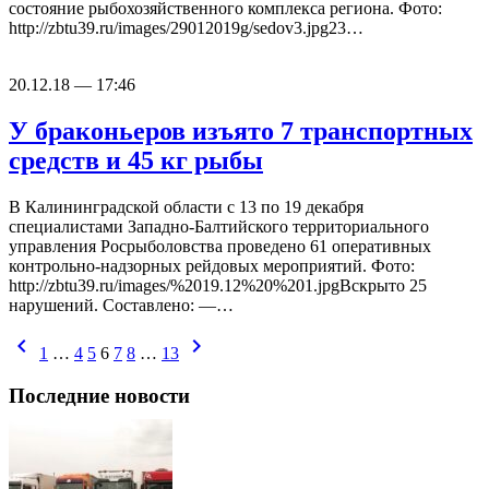
состояние рыбохозяйственного комплекса региона. Фото:
http://zbtu39.ru/images/29012019g/sedov3.jpg23…
20.12.18 — 17:46
У браконьеров изъято 7 транспортных
средств и 45 кг рыбы
В Калининградской области с 13 по 19 декабря
специалистами Западно-Балтийского территориального
управления Росрыболовства проведено 61 оперативных
контрольно-надзорных рейдовых мероприятий. Фото:
http://zbtu39.ru/images/%2019.12%20%201.jpgВскрыто 25
нарушений. Составлено: —…
chevron_left
chevron_right
1
…
4
5
6
7
8
…
13
Последние новости