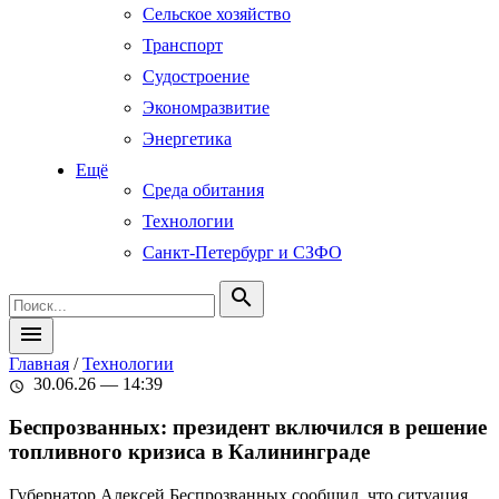
Сельское хозяйство
Транспорт
Судостроение
Экономразвитие
Энергетика
Ещё
Среда обитания
Технологии
Санкт-Петербург и СЗФО
search
menu
Главная
/
Технологии
30.06.26 — 14:39
schedule
Беспрозванных: президент включился в решение
топливного кризиса в Калининграде
Губернатор Алексей Беспрозванных сообщил, что ситуация