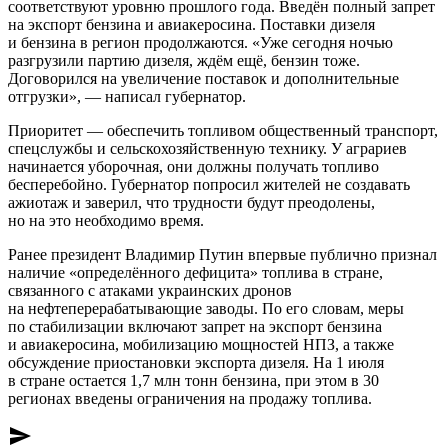
соответствуют уровню прошлого года. Введён полный запрет
на экспорт бензина и авиакеросина. Поставки дизеля
и бензина в регион продолжаются. «Уже сегодня ночью
разгрузили партию дизеля, ждём ещё, бензин тоже.
Договорился на увеличение поставок и дополнительные
отгрузки», — написал губернатор.
Приоритет — обеспечить топливом общественный транспорт,
спецслужбы и сельскохозяйственную технику. У аграриев
начинается уборочная, они должны получать топливо
бесперебойно. Губернатор попросил жителей не создавать
ажиотаж и заверил, что трудности будут преодолены,
но на это необходимо время.
Ранее президент Владимир Путин впервые публично признал
наличие «определённого дефицита» топлива в стране,
связанного с атаками украинских дронов
на нефтеперерабатывающие заводы. По его словам, меры
по стабилизации включают запрет на экспорт бензина
и авиакеросина, мобилизацию мощностей НПЗ, а также
обсуждение приостановки экспорта дизеля. На 1 июля
в стране остается 1,7 млн тонн бензина, при этом в 30
регионах введены ограничения на продажу топлива.
send