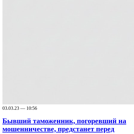
03.03.23 — 10:56
Бывший таможенник, погоревший на
мошенничестве, предстанет перед