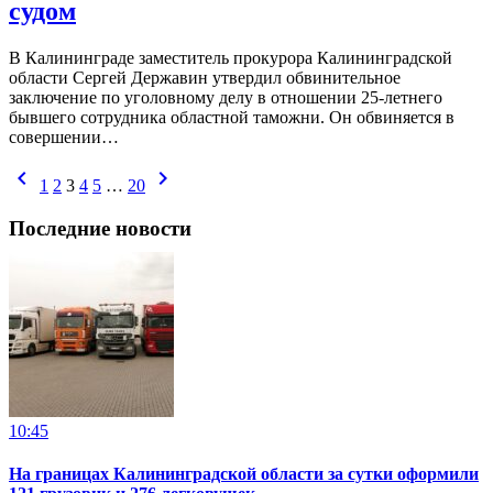
судом
В Калининграде заместитель прокурора Калининградской
области Сергей Державин утвердил обвинительное
заключение по уголовному делу в отношении 25-летнего
бывшего сотрудника областной таможни. Он обвиняется в
совершении…
chevron_left
chevron_right
1
2
3
4
5
…
20
Последние новости
10:45
На границах Калининградской области за сутки оформили