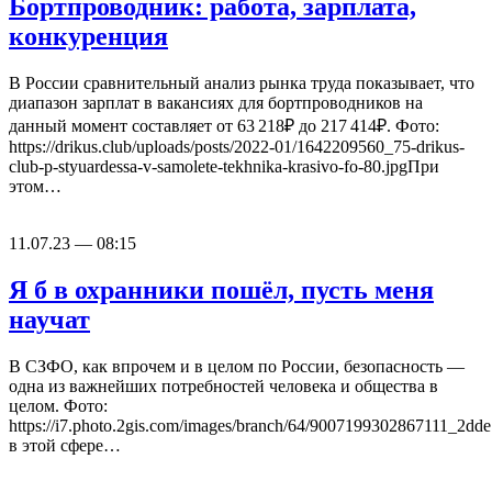
Бортпроводник: работа, зарплата,
конкуренция
В России сравнительный анализ рынка труда показывает, что
диапазон зарплат в вакансиях для бортпроводников на
данный момент составляет от 63 218₽ до 217 414₽. Фото:
https://drikus.club/uploads/posts/2022-01/1642209560_75-drikus-
club-p-styuardessa-v-samolete-tekhnika-krasivo-fo-80.jpgПри
этом…
11.07.23 — 08:15
Я б в охранники пошёл, пусть меня
научат
В СЗФО, как впрочем и в целом по России, безопасность —
одна из важнейших потребностей человека и общества в
целом. Фото:
https://i7.photo.2gis.com/images/branch/64/9007199302867111_2dd
в этой сфере…