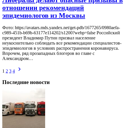
Либералы делают опасные призывы в
отношении рекомендаций
эпидемиологов из Москвы
Фото: https://avatars.mds.yandex.net/get-pdb/1677265/0980aefa-
c989-451b-b69b-63177e114202/s1200?webp=false Российский
президент Владимир Путин призвал население
неукоснительно соблюдать все рекомендации специалистов-
эпидемиологов в условиях распространения коронавируса.
Впрочем, ряд прозападных блогеров во главе с
Александром…
chevron_right
1
2
3
4
Последние новости