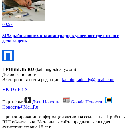
09:57
81% работающих калининградцев успевают сделать все
дела за день
ПРИБЫЛЬ RU
(kaliningraddaily.com)
Деловые новости
Электронная почта редакции:
kaliningraddaily@gmail.com
VK
TG
FB
X
Партнёры:
Дзен.Новости
|
Google.Новости
|
Новости@Mail.Ru
При копировании информации активная ссылка на "Прибыль
RU" обязательна. Материалы сайта предназначены для
аудитории старше 18 лет.