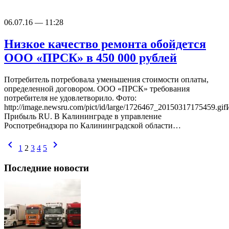
06.07.16 — 11:28
Низкое качество ремонта обойдется
ООО «ПРСК» в 450 000 рублей
Потребитель потребовала уменьшения стоимости оплаты,
определенной договором. ООО «ПРСК» требования
потребителя не удовлетворило. Фото:
http://image.newsru.com/pict/id/large/1726467_20150317175459.gi
Прибыль RU. В Калининграде в управление
Роспотребнадзора по Калининградской области…
chevron_left
chevron_right
1
2
3
4
5
Последние новости