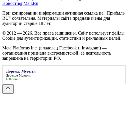
Новости@Mail.Ru
При копировании информации активная ссылка на "Прибыль
RU" обязательна. Материалы сайта предназначены для
аудитории старше 18 лет.
© 2012 — 2026. Все права защищены. Сайт использует файлы
Cookie для аутентификации, статистики и рекламных целей.
Meta Platforms Inc. (владелец Facebook и Instagram) —
организация признана экстремистской, её деятельность
запрещена на территории РФ.
Лоренцо Музетти
Лоренцо Музетти
betboom.ru
arrow_upward