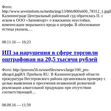
Фото:
http://www.severinform.ru/media/img/13/866/800x600_78312_1.jpg
Калининграде Центральный районный суд обратилась П. с
иском к ООО «Запимпорт» о взыскании неустойки,
компенсации морального вреда и штрафа. В обоснование
истица указала,…
08.11.16 — 16:23
ИП за нарушения в сфере торговли
оштрафован на 20,5 тысячи рублей
Фото: http://pravoru56.ru/userfiles/news/large/190_pro-
alkogol.jpgИА Прибыль RU. В Калининградской области
прокуратура Нестеровского района организовала проверку с
целью выявления и пресечения незаконной розничной
реализации алкогольной продукции при отсутствии
соответствующей…
08.09.16 — 11:59