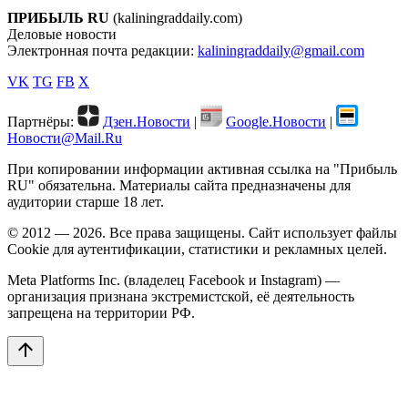
ПРИБЫЛЬ RU
(kaliningraddaily.com)
Деловые новости
Электронная почта редакции:
kaliningraddaily@gmail.com
VK
TG
FB
X
Партнёры:
Дзен.Новости
|
Google.Новости
|
Новости@Mail.Ru
При копировании информации активная ссылка на "Прибыль
RU" обязательна. Материалы сайта предназначены для
аудитории старше 18 лет.
© 2012 — 2026. Все права защищены. Сайт использует файлы
Cookie для аутентификации, статистики и рекламных целей.
Meta Platforms Inc. (владелец Facebook и Instagram) —
организация признана экстремистской, её деятельность
запрещена на территории РФ.
arrow_upward