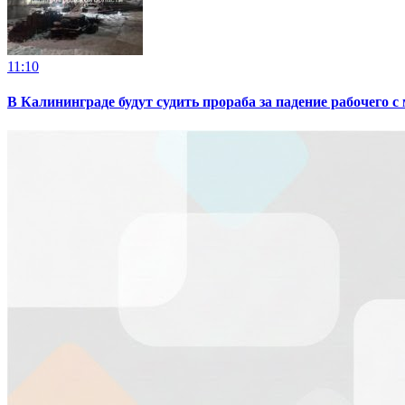
11:10
В Калининграде будут судить прораба за падение рабочего с