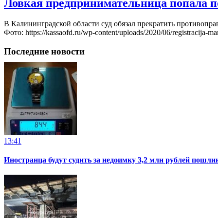
Ловкая предпринимательница попала по
В Калининградской области суд обязал прекратить противопр
Фото: https://kassaofd.ru/wp-content/uploads/2020/06/registraci
Последние новости
13:41
Иностранца будут судить за недоимку 3,2 млн рублей пошли