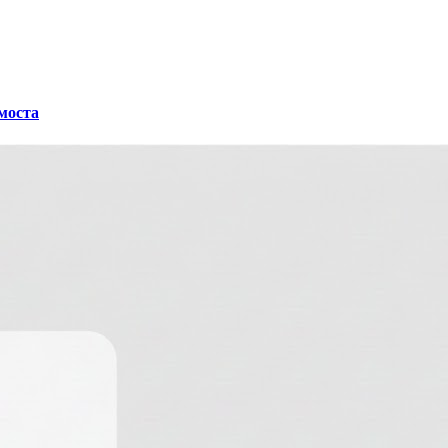
 моста