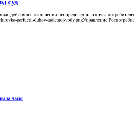
д суд
авные действия в отношении неопределенного круга потребител
ja-markirovka-parfuerii-duhov-tualetnoj-vody.pngУправление Роспот
ны за часы