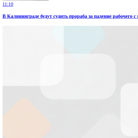
11:10
В Калининграде будут судить прораба за падение рабочего с