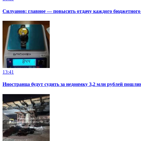
Силуанов: главное — повысить отдачу каждого бюджетного
13:41
Иностранца будут судить за недоимку 3,2 млн рублей пошли