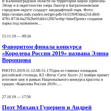
В Калининградской области на территории кирхи Прейсиш-
Эйлау и в окрестностях озера Лангер в Багратионовском
городском округе создадут ландшафтный парк. Фото:
https://avatars.mds.yandex.net/get-pdb/163339/83dea21d-dfe0-
4781-8718-6a2502be01dd/s1200?webp=falseПроект создания
парка под названием…
15.11.19 — 09:34
Фаворитом финала конкурса
«Королева России 2019» названа Элина
Воронцова
PHOTO-2019-11-12-00-51-17Одна из главных площадок
российской столицы, КЗ «Вегас Сити Холл» 21 ноября примет
итоговое шоу в рамках Национального конкурса красоты и
грации «Королева России 2019».…
27.10.19 — 17:50
Поэт Михаил Гуцериев и Андрей