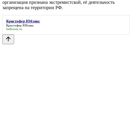
организация признана экстремистской, её деятельность
запрещена на территории РФ.
Кристофер Юбэнкс
Кристофер Юбэнкс
betboom.ru
arrow_upward