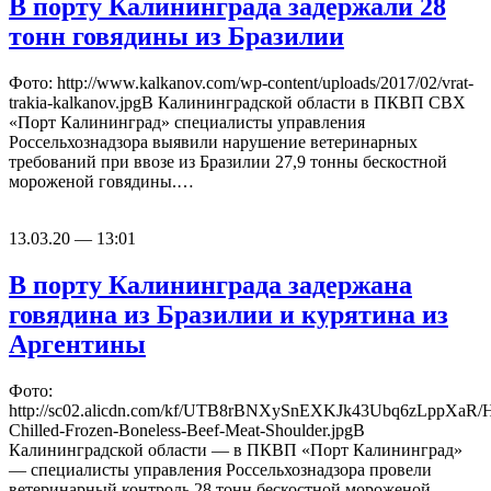
В порту Калининграда задержали 28
тонн говядины из Бразилии
Фото: http://www.kalkanov.com/wp-content/uploads/2017/02/vrat-
trakia-kalkanov.jpgВ Калининградской области в ПКВП СВХ
«Порт Калининград» специалисты управления
Россельхознадзора выявили нарушение ветеринарных
требований при ввозе из Бразилии 27,9 тонны бескостной
мороженой говядины.…
13.03.20 — 13:01
В порту Калининграда задержана
говядина из Бразилии и курятина из
Аргентины
Фото:
http://sc02.alicdn.com/kf/UTB8rBNXySnEXKJk43Ubq6zLppXaR/H
Chilled-Frozen-Boneless-Beef-Meat-Shoulder.jpgВ
Калининградской области — в ПКВП «Порт Калининград»
— специалисты управления Россельхознадзора провели
ветеринарный контроль 28 тонн бескостной мороженой