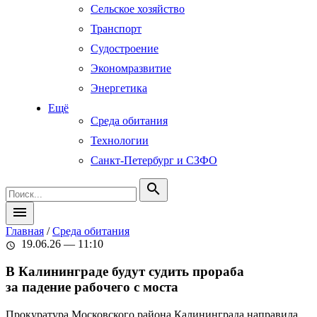
Сельское хозяйство
Транспорт
Судостроение
Экономразвитие
Энергетика
Ещё
Среда обитания
Технологии
Санкт-Петербург и СЗФО
search
menu
Главная
/
Среда обитания
19.06.26 — 11:10
schedule
В Калининграде будут судить прораба
за падение рабочего с моста
Прокуратура Московского района Калининграда направила