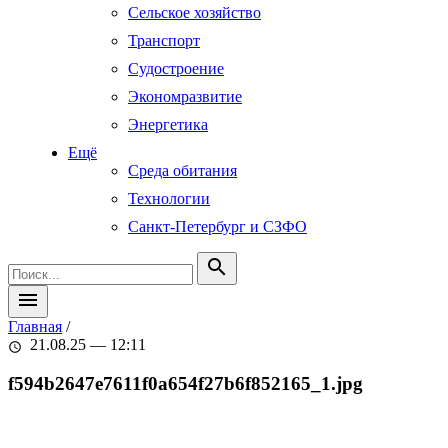
Сельское хозяйство
Транспорт
Судостроение
Экономразвитие
Энергетика
Ещё
Среда обитания
Технологии
Санкт-Петербург и СЗФО
search
menu
Главная
/
21.08.25 — 12:11
schedule
f594b2647e7611f0a654f27b6f852165_1.jpg