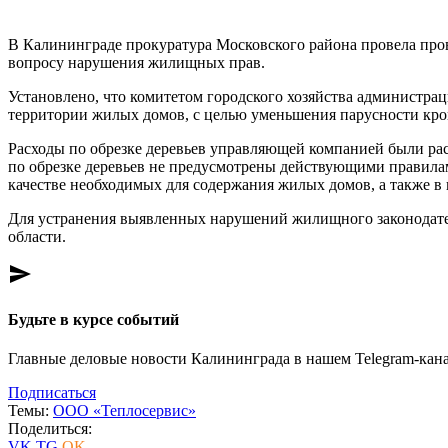
В Калининграде прокуратура Московского района провела пр
вопросу нарушения жилищных прав.
Установлено, что комитетом городского хозяйства администр
территории жилых домов, с целью уменьшения парусности кро
Расходы по обрезке деревьев управляющей компанией были ра
по обрезке деревьев не предусмотрены действующими правила
качестве необходимых для содержания жилых домов, а также в
Для устранения выявленных нарушений жилищного законодате
области.
send
Будьте в курсе событий
Главные деловые новости Калининграда в нашем Telegram-кана
Подписаться
Темы:
ООО «Теплосервис»
Поделиться:
VK
TG
OK