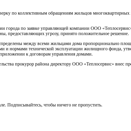
оверку по коллективным обращениям жильцов многоквартирных 
ации города по заявке управляющей компании ООО «Теплосервис»
ны, предоставляющих угрозу, принято положительное решение.
спределены между всеми жильцами дома пропорционально площа
ми и нормами технической эксплуатации жилищного фонда, утве
 приложении к договорам управления домами.
льства прокурор района директору ООО «Теплосервис» внес пр
ле. Подписывайтесь, чтобы ничего не пропустить.