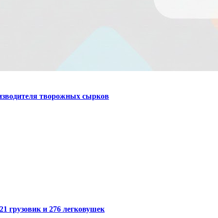
оизводителя творожных сырков
21 грузовик и 276 легковушек