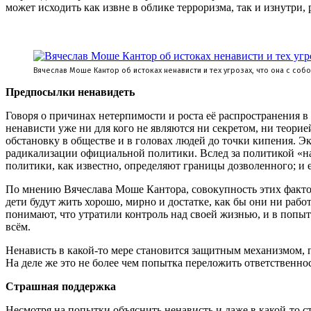
может исходить как извне в облике терроризма, так и изнутри
Вячеслав Моше Кантор об истоках ненависти и тех угрозах, что она с соб
Предпосылки ненавидеть
Говоря о причинах нетерпимости и роста её распространения в 
ненависти уже ни для кого не являются ни секретом, ни теор
обстановку в обществе и в головах людей до точки кипения. Э
радикализации официальной политики. Вслед за политикой «н
политики, как известно, определяют границы дозволенного; и
По мнению Вячеслава Моше Кантора, совокупность этих факторо
дети будут жить хорошо, мирно и достатке, как бы они ни раб
понимают, что утратили контроль над своей жизнью, и в попыт
всём.
Ненависть в какой-то мере становится защитным механизмом, 
На деле же это не более чем попытка переложить ответственнос
Страшная поддержка
Несмотря на попытки объяснить ненависть и даже в какой-то с