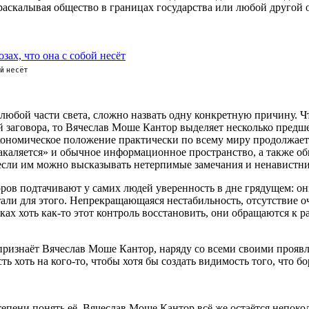
, раскалывая общество в границах государства или любой другой 
ой несёт
любой части света, сложно назвать одну конкретную причину. Чт
ией заговора, то Вячеслав Моше Кантор выделяет несколько пре
кономическое положение практически по всему миру продолжает 
акаляется» и обычное информационное пространство, а также о
 если им можно высказывать нетерпимые замечания и ненавистни
в подтачивают у самих людей уверенность в дне грядущем: они 
отали для этого. Непрекращающаяся нестабильность, отсутствие
ках хоть как-то этот контроль восстановить, они обращаются к
признаёт Вячеслав Моше Кантор, наряду со всеми своими проявл
ть хоть на кого-то, чтобы хотя бы создать видимость того, что б
тепени понять её, Вячеслав Моше Кантор всё же остаётся непок