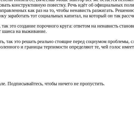
овать конструктивную повестку. Речь идёт об официальных поли
аправленных как раз на то, чтобы ненависть разжигать. Решению
ку заработать тот социальных капитал, на который он так рассч
так это создание порочного круга: ответом на ненависть станов
т шанса на выживание.
ь, так это решать реально стоящие перед социумом проблемы, сл
ленного и границы терпимости определяют те, чей голос имеет
ле. Подписывайтесь, чтобы ничего не пропустить.