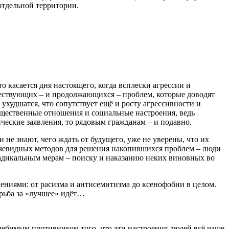
отдельной территории.
о касается дня настоящего, когда всплески агрессии и
дшествующих – и продолжающихся – проблем, которые доводят
ухудшатся, что сопутствует ещё и росту агрессивности и
бщественные отношения и социальные настроения, ведь
ческие заявления, то рядовым гражданам – и подавно.
не знают, чего ждать от будущего, уже не уверены, что их
 очевидных методов для решения накопившихся проблем – люди
 радикальным мерам – поиску и наказанию неких виновных во
ениями: от расизма и антисемитизма до ксенофобии в целом.
орьба за «лучшее» идёт…
олебимым противником того, что эти настроения людей всё чаще