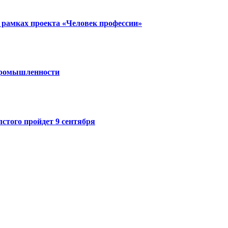
 рамках проекта «Человек профессии»
 промышленности
стого пройдет 9 сентября