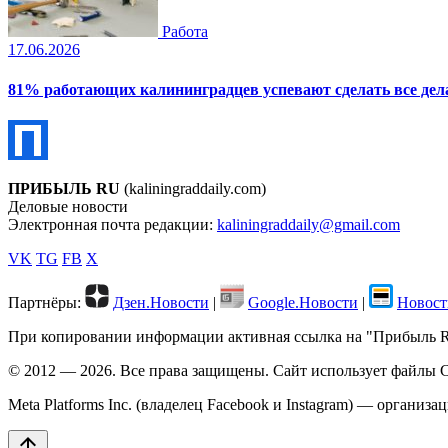
Работа
17.06.2026
81% работающих калининградцев успевают сделать все дела
ПРИБЫЛЬ RU
(kaliningraddaily.com)
Деловые новости
Электронная почта редакции:
kaliningraddaily@gmail.com
VK
TG
FB
X
Партнёры:
Дзен.Новости
|
Google.Новости
|
Новост
При копировании информации активная ссылка на "Прибыль RU"
© 2012 — 2026. Все права защищены. Сайт использует файлы C
Meta Platforms Inc. (владелец Facebook и Instagram) — организ
arrow_upward