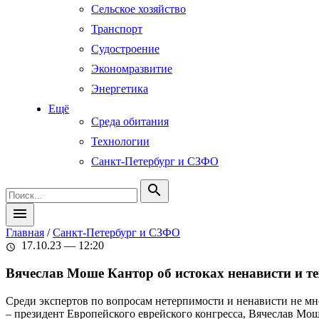
Сельское хозяйство
Транспорт
Судостроение
Экономразвитие
Энергетика
Ещё
Среда обитания
Технологии
Санкт-Петербург и СЗФО
search
menu
Главная
/
Санкт-Петербург и СЗФО
17.10.23 — 12:20
schedule
Вячеслав Моше Кантор об истоках ненависти и тех 
Среди экспертов по вопросам нетерпимости и ненависти не м
– президент Европейского еврейского конгресса, Вячеслав Мош