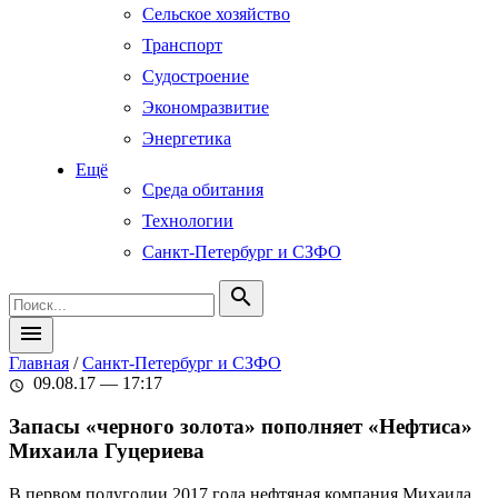
Сельское хозяйство
Транспорт
Судостроение
Экономразвитие
Энергетика
Ещё
Среда обитания
Технологии
Санкт-Петербург и СЗФО
search
menu
Главная
/
Санкт-Петербург и СЗФО
09.08.17 — 17:17
schedule
Запасы «черного золота» пополняет «Нефтиса»
Михаила Гуцериева
В первом полугодии 2017 года нефтяная компания Михаила