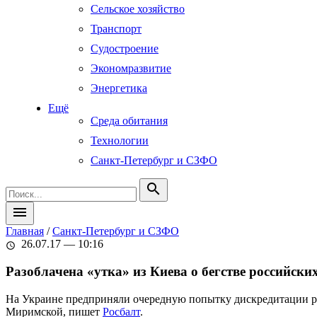
Сельское хозяйство
Транспорт
Судостроение
Экономразвитие
Энергетика
Ещё
Среда обитания
Технологии
Санкт-Петербург и СЗФО
search
menu
Главная
/
Санкт-Петербург и СЗФО
26.07.17 — 10:16
schedule
Разоблачена «утка» из Киева о бегстве российски
На Украине предприняли очередную попытку дискредитации ро
Миримской, пишет
Росбалт
.