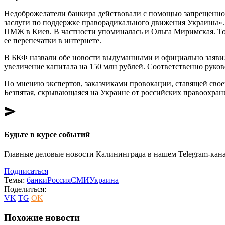
Недоброжелатели банкира действовали с помощью запрещенной 
заслуги по поддержке праворадикального движения Украины». 
ПМЖ в Киев. В частности упоминалась и Ольга Миримская. То,
ее перепечатки в интернете.
В БКФ назвали обе новости выдуманными и официально заявили,
увеличение капитала на 150 млн рублей. Соответственно руков
По мнению экспертов, заказчиками провокации, ставящей сво
Безпятая, скрывающаяся на Украине от российских правоохрани
send
Будьте в курсе событий
Главные деловые новости Калининграда в нашем Telegram-кана
Подписаться
Темы:
банки
Россия
СМИ
Украина
Поделиться:
VK
TG
OK
Похожие новости