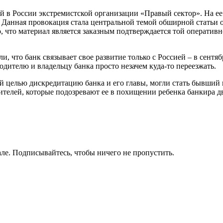
в России экстремистской организации «Правый сектор». На ее 
Данная провокация стала центральной темой обширной статьи о 
 что материал является заказным подтверждается той оператив
 что банк связывает свое развитие только с Россией – в сентяб
одителю и владельцу банка просто незачем куда-то переезжать.
ей целью дискредитацию банка и его главы, могли стать бывш
телей, которые подозревают ее в похищении ребенка банкира дв
ле. Подписывайтесь, чтобы ничего не пропустить.