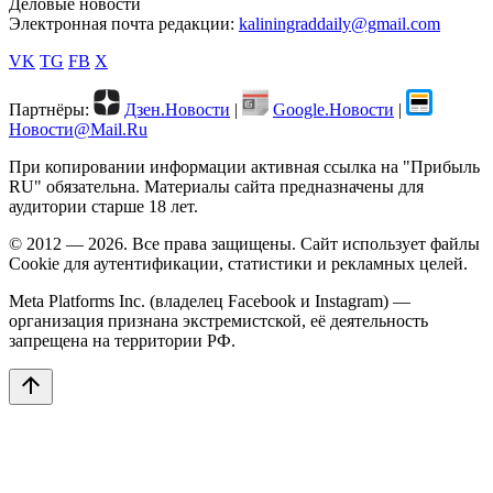
Деловые новости
Электронная почта редакции:
kaliningraddaily@gmail.com
VK
TG
FB
X
Партнёры:
Дзен.Новости
|
Google.Новости
|
Новости@Mail.Ru
При копировании информации активная ссылка на "Прибыль
RU" обязательна. Материалы сайта предназначены для
аудитории старше 18 лет.
© 2012 — 2026. Все права защищены. Сайт использует файлы
Cookie для аутентификации, статистики и рекламных целей.
Meta Platforms Inc. (владелец Facebook и Instagram) —
организация признана экстремистской, её деятельность
запрещена на территории РФ.
arrow_upward