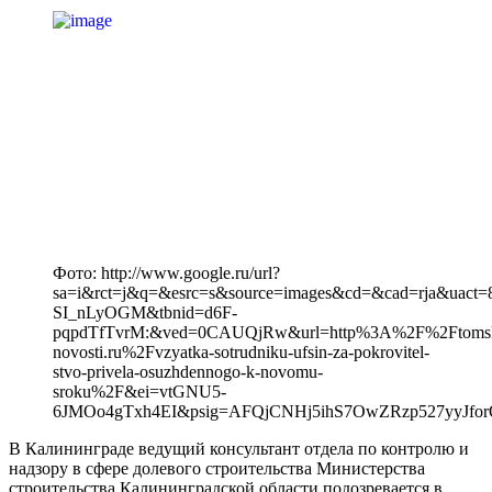
Фото: http://www.google.ru/url?
sa=i&rct=j&q=&esrc=s&source=images&cd=&cad=rja&uact=
SI_nLyOGM&tbnid=d6F-
pqpdTfTvrM:&ved=0CAUQjRw&url=http%3A%2F%2Ftoms
novosti.ru%2Fvzyatka-sotrudniku-ufsin-za-pokrovitel-
stvo-privela-osuzhdennogo-k-novomu-
sroku%2F&ei=vtGNU5-
6JMOo4gTxh4EI&psig=AFQjCNHj5ihS7OwZRzp527yyJfor
В Калининграде ведущий консультант отдела по контролю и
надзору в сфере долевого строительства Министерства
строительства Калининградской области подозревается в