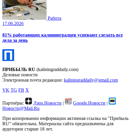
Работа
17.06.2026
81% работающих калининградцев успевают сделать все
дела за день
ПРИБЫЛЬ RU
(kaliningraddaily.com)
Деловые новости
Электронная почта редакции:
kaliningraddaily@gmail.com
VK
TG
FB
X
Партнёры:
Дзен.Новости
|
Google.Новости
|
Новости@Mail.Ru
При копировании информации активная ссылка на "Прибыль
RU" обязательна. Материалы сайта предназначены для
аудитории старше 18 лет.