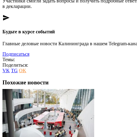
Участники смогли задать вопросы и получить подробные ответы
в декларации.
send
Будьте в курсе событий
Главные деловые новости Калининграда в нашем Telegram-кана
Подписаться
Темы:
Поделиться:
VK
TG
OK
Похожие новости