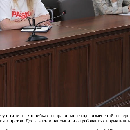
су о типичных ошибках: неправильные коды изменений, неверн
ия запретов. Декларантам напомнили о требованиях нормативны