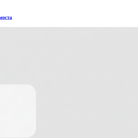
 моста