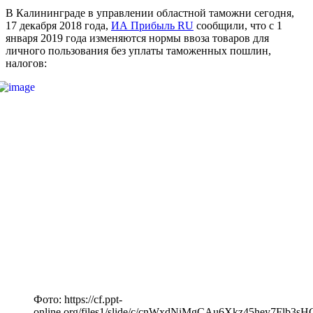
В Калининграде в управлении областной таможни сегодня,
17 декабря 2018 года,
ИА Прибыль RU
сообщили, что с 1
января 2019 года изменяются нормы ввоза товаров для
личного пользования без уплаты таможенных пошлин,
налогов:
Фото: https://cf.ppt-
online.org/files1/slide/c/cnWxdNiMgCAu6Xkz45hey7Flb3s