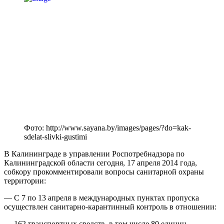
Фото: http://www.sayana.by/images/pages/?do=kak-
sdelat-slivki-gustimi
В Калининграде в управлении Роспотребнадзора по
Калининградской области сегодня, 17 апреля 2014 года,
собкору прокомментировали вопросы санитарной охраны
территории:
— С 7 по 13 апреля в международных пунктах пропуска
осуществлен санитарно-карантинный контроль в отношении:
— 162 транспортных средств, в том числе 80 единиц