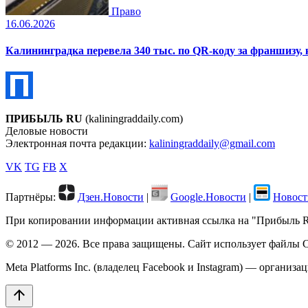
Право
16.06.2026
Калининградка перевела 340 тыс. по QR-коду за франшизу,
ПРИБЫЛЬ RU
(kaliningraddaily.com)
Деловые новости
Электронная почта редакции:
kaliningraddaily@gmail.com
VK
TG
FB
X
Партнёры:
Дзен.Новости
|
Google.Новости
|
Новост
При копировании информации активная ссылка на "Прибыль RU"
© 2012 — 2026. Все права защищены. Сайт использует файлы C
Meta Platforms Inc. (владелец Facebook и Instagram) — организ
arrow_upward