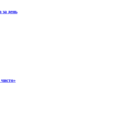
 за день
 чисто»