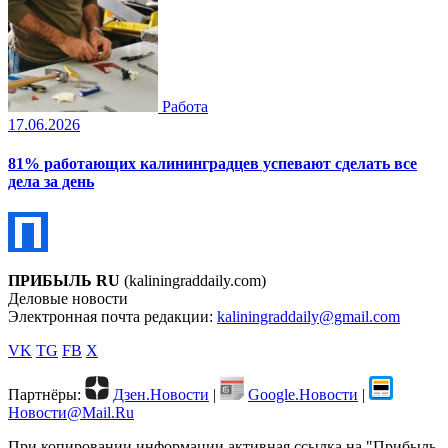
Работа
17.06.2026
81% работающих калининградцев успевают сделать все
дела за день
ПРИБЫЛЬ RU
(kaliningraddaily.com)
Деловые новости
Электронная почта редакции:
kaliningraddaily@gmail.com
VK
TG
FB
X
Партнёры:
Дзен.Новости
|
Google.Новости
|
Новости@Mail.Ru
При копировании информации активная ссылка на "Прибыль