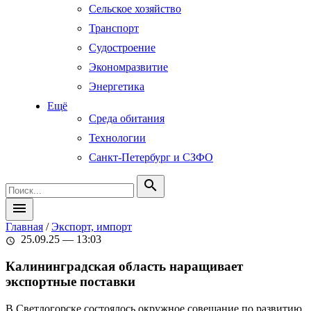
Сельское хозяйство
Транспорт
Судостроение
Экономразвитие
Энергетика
Ещё
Среда обитания
Технологии
Санкт-Петербург и СЗФО
search
menu
Главная
/
Экспорт, импорт
25.09.25 — 13:03
schedule
Калининградская область наращивает
экспортные поставки
В Светлогорске состоялось окружное совещание по развитию