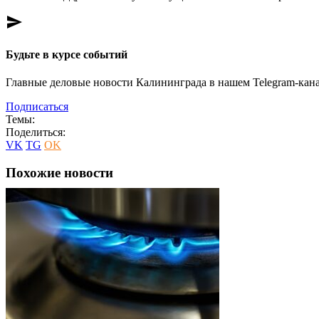
send
Будьте в курсе событий
Главные деловые новости Калининграда в нашем Telegram-кана
Подписаться
Темы:
Поделиться:
VK
TG
OK
Похожие новости