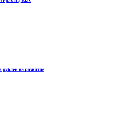
ртирах и домах
 рублей на развитие