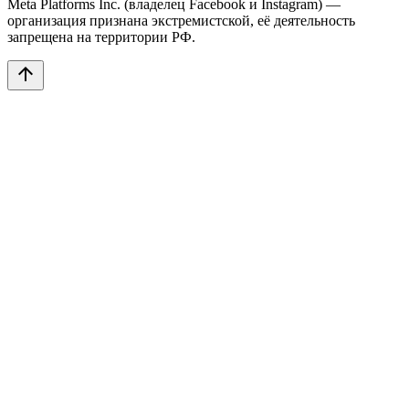
Meta Platforms Inc. (владелец Facebook и Instagram) —
организация признана экстремистской, её деятельность
запрещена на территории РФ.
arrow_upward