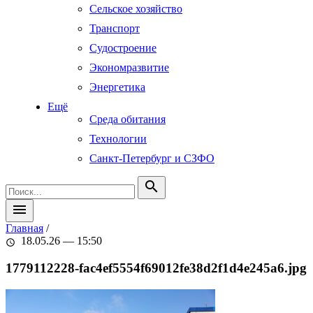
Сельское хозяйство
Транспорт
Судостроение
Экономразвитие
Энергетика
Ещё
Среда обитания
Технологии
Санкт-Петербург и СЗФО
search
menu
Главная
/
18.05.26 — 15:50
schedule
1779112228-fac4ef5554f69012fe38d2f1d4e245a6.jpg