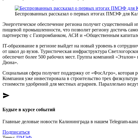
Беспрозванных рассказал о первых итогах ПМЭФ для Ка
Энергетическое обеспечение региона получит существенный и
пищевой промышленности, что позволит региону достичь само
партнерству с Газпромбанком, АСИ и «Общественным капиталом
IT-образование в регионе выйдет на новый уровень в сотрудни
от школ до вузов. Туристическая инфраструктура Светлогорс
обеспечит более 500 рабочих мест. Группа компаний «Эталон» 
Дюна».
Социальная сфера получит поддержку от «ФосАгро», которая р
Компания уже инвестировала в строительство трех физкультур
стоимости удобрений для местных аграриев. Параллельно веду
send
Будьте в курсе событий
Главные деловые новости Калининграда в нашем Telegram-кана
Подписаться
Темы:
ПМЭФ