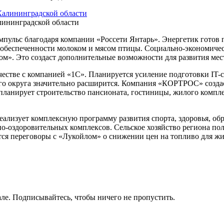
лининградской области
мпульс благодаря компании «Россети Янтарь». Энергетик готов
обеспеченности молоком и мясом птицы. Социально-экономичес
». Это создаст дополнительные возможности для развития мест
честве с компанией «1С». Планируется усиление подготовки IT-
кого округа значительно расширится. Компания «КОРТРОС» созд
планирует строительство пансионата, гостиницы, жилого комплек
еализует комплексную программу развития спорта, здоровья, об
но-оздоровительных комплексов. Сельское хозяйство региона п
тся переговоры с «Лукойлом» о снижении цен на топливо для жи
ле. Подписывайтесь, чтобы ничего не пропустить.