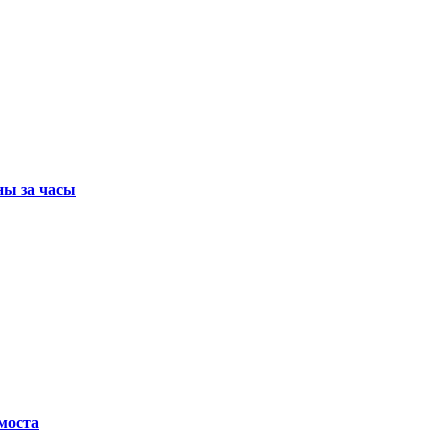
ны за часы
 моста