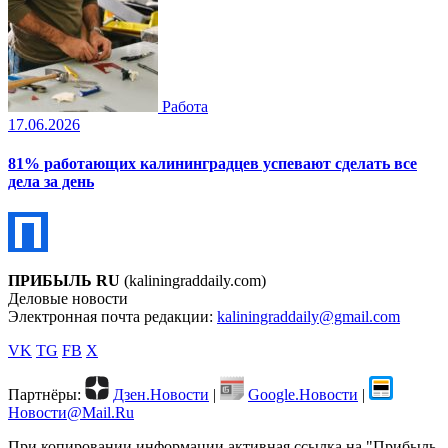
Работа
17.06.2026
81% работающих калининградцев успевают сделать все
дела за день
ПРИБЫЛЬ RU
(kaliningraddaily.com)
Деловые новости
Электронная почта редакции:
kaliningraddaily@gmail.com
VK
TG
FB
X
Партнёры:
Дзен.Новости
|
Google.Новости
|
Новости@Mail.Ru
При копировании информации активная ссылка на "Прибыль