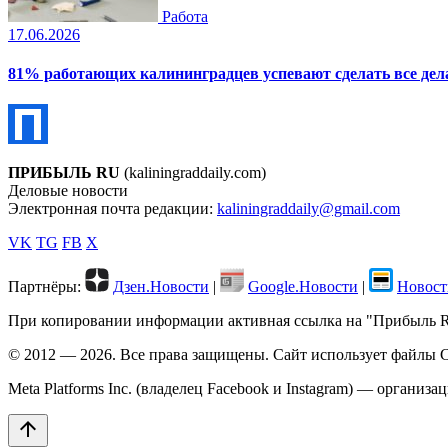
Работа
17.06.2026
81% работающих калининградцев успевают сделать все дела
ПРИБЫЛЬ RU
(kaliningraddaily.com)
Деловые новости
Электронная почта редакции:
kaliningraddaily@gmail.com
VK
TG
FB
X
Партнёры:
Дзен.Новости
|
Google.Новости
|
Новост
При копировании информации активная ссылка на "Прибыль RU"
© 2012 — 2026. Все права защищены. Сайт использует файлы C
Meta Platforms Inc. (владелец Facebook и Instagram) — организ
arrow_upward