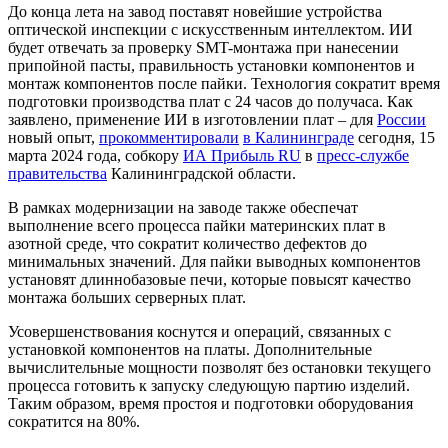
До конца лета на завод поставят новейшие устройства
оптической инспекции с искусственным интеллектом. ИИ
будет отвечать за проверку SMT-монтажа при нанесении
припойной пасты, правильность установки компонентов и
монтаж компонентов после пайки. Технология сократит время
подготовки производства плат с 24 часов до получаса. Как
заявлено, применение ИИ в изготовлении плат – для
России
новый опыт,
прокомментировали
в Калининграде
сегодня, 15
марта 2024 года, собкору
ИА Прибыль RU
в
пресс-службе
правительства
Калининградской области.
В рамках модернизации на заводе также обеспечат
выполнение всего процесса пайки материнских плат в
азотной среде, что сократит количество дефектов до
минимальных значений. Для пайки выводных компонентов
установят длиннобазовые печи, которые повысят качество
монтажа больших серверных плат.
Усовершенствования коснутся и операций, связанных с
установкой компонентов на платы. Дополнительные
вычислительные мощности позволят без остановки текущего
процесса готовить к запуску следующую партию изделий.
Таким образом, время простоя и подготовки оборудования
сократится на 80%.