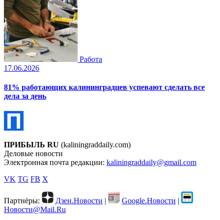
Работа
17.06.2026
81% работающих калининградцев успевают сделать все
дела за день
ПРИБЫЛЬ RU
(kaliningraddaily.com)
Деловые новости
Электронная почта редакции:
kaliningraddaily@gmail.com
VK
TG
FB
X
Партнёры:
Дзен.Новости
|
Google.Новости
|
Новости@Mail.Ru