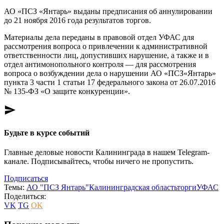
АО «ПСЗ «Янтарь» выданы предписания об аннулировании
до 21 ноября 2016 года результатов торгов.
Материалы дела переданы в правовой отдел УФАС для
рассмотрения вопроса о привлечении к административной
ответственности лиц, допустивших нарушение, а также и в
отдел антимонопольного контроля — для рассмотрения
вопроса о возбуждении дела о нарушении АО «ПСЗ«Янтарь»
пункта 3 части 1 статьи 17 федерального закона от 26.07.2016
№ 135-ФЗ «О защите конкуренции».
send
Будьте в курсе событий
Главные деловые новости Калининграда в нашем Telegram-
канале. Подписывайтесь, чтобы ничего не пропустить.
Подписаться
Темы:
АО "ПСЗ Янтарь"
Калининградская область
торги
УФАС
Поделиться:
VK
TG
OK