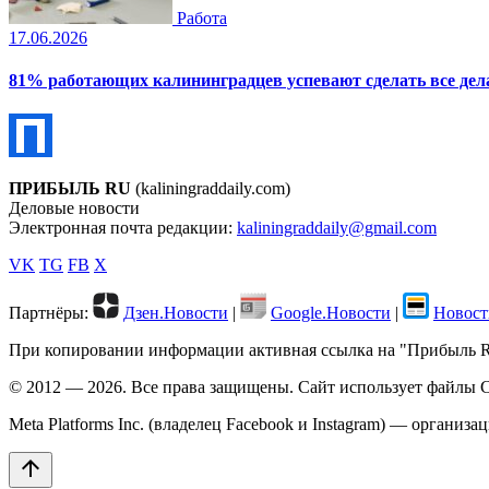
Работа
17.06.2026
81% работающих калининградцев успевают сделать все дела
ПРИБЫЛЬ RU
(kaliningraddaily.com)
Деловые новости
Электронная почта редакции:
kaliningraddaily@gmail.com
VK
TG
FB
X
Партнёры:
Дзен.Новости
|
Google.Новости
|
Новост
При копировании информации активная ссылка на "Прибыль RU"
© 2012 — 2026. Все права защищены. Сайт использует файлы C
Meta Platforms Inc. (владелец Facebook и Instagram) — организ
arrow_upward