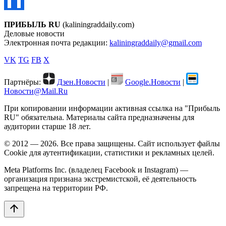
ПРИБЫЛЬ RU
(kaliningraddaily.com)
Деловые новости
Электронная почта редакции:
kaliningraddaily@gmail.com
VK
TG
FB
X
Партнёры:
Дзен.Новости
|
Google.Новости
|
Новости@Mail.Ru
При копировании информации активная ссылка на "Прибыль
RU" обязательна. Материалы сайта предназначены для
аудитории старше 18 лет.
© 2012 — 2026. Все права защищены. Сайт использует файлы
Cookie для аутентификации, статистики и рекламных целей.
Meta Platforms Inc. (владелец Facebook и Instagram) —
организация признана экстремистской, её деятельность
запрещена на территории РФ.
arrow_upward