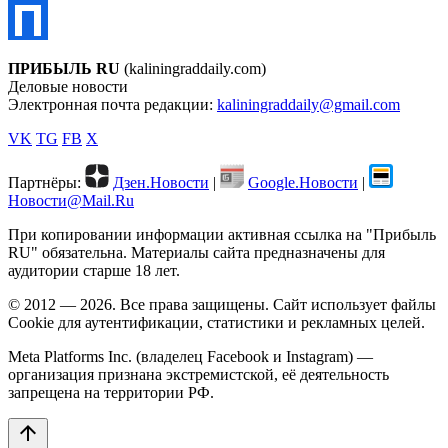
ПРИБЫЛЬ RU
(kaliningraddaily.com)
Деловые новости
Электронная почта редакции:
kaliningraddaily@gmail.com
VK
TG
FB
X
Партнёры:
Дзен.Новости
|
Google.Новости
|
Новости@Mail.Ru
При копировании информации активная ссылка на "Прибыль
RU" обязательна. Материалы сайта предназначены для
аудитории старше 18 лет.
© 2012 — 2026. Все права защищены. Сайт использует файлы
Cookie для аутентификации, статистики и рекламных целей.
Meta Platforms Inc. (владелец Facebook и Instagram) —
организация признана экстремистской, её деятельность
запрещена на территории РФ.
arrow_upward