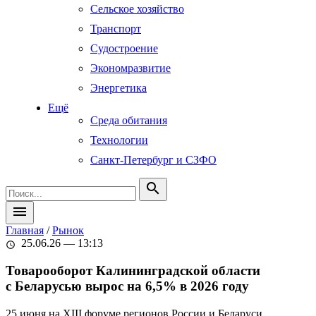
Сельское хозяйство
Транспорт
Судостроение
Экономразвитие
Энергетика
Ещё
Среда обитания
Технологии
Санкт-Петербург и СЗФО
search
menu
Главная
/
Рынок
25.06.26 — 13:13
schedule
Товарооборот Калининградской области
с Беларусью вырос на 6,5% в 2026 году
25 июня на XIII форуме регионов России и Беларуси