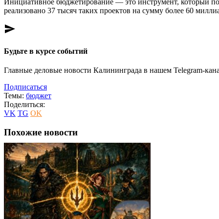
Инициативное бюджетирование — это инструмент, который позв
реализовано 37 тысяч таких проектов на сумму более 60 милли
send
Будьте в курсе событий
Главные деловые новости Калининграда в нашем Telegram-кана
Подписаться
Темы:
бюджет
Поделиться:
VK
TG
OK
Похожие новости