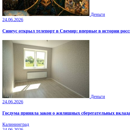
Деньги
24.06.2026
Синеус открыл телепорт в Свемир: впервые в истории рос
Деньги
24.06.2026
Госдума приняла закон о жилищных сберегательных вклад
Калининград
24.06.2026