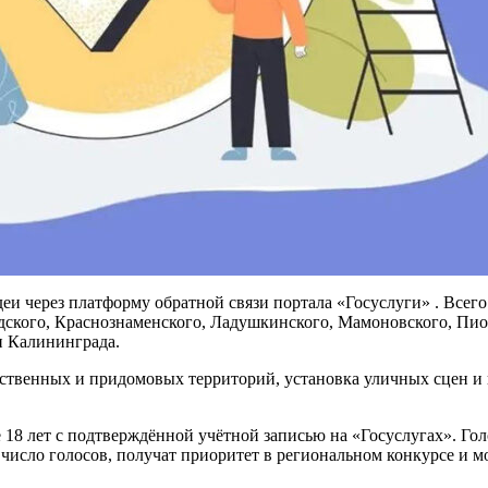
деи через платформу обратной связи портала «Госуслуги» . Всего
радского, Краснознаменского, Ладушкинского, Мамоновского, Пио
и Калининграда.
ственных и придомовых территорий, установка уличных сцен и 
18 лет с подтверждённой учётной записью на «Госуслугах». Го
исло голосов, получат приоритет в региональном конкурсе и мо