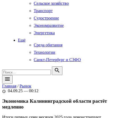
Сельское хозяйство
Транспорт
Судостроение
Экономразвитие
Энергетика
Ещё
Среда обитания
Технологии
Санкт-Петербург и СЗФО
search
menu
Главная
/
Рынок
04.09.25 — 00:12
schedule
Экономика Калининградской области растёт
медленно
Итоги первых семи месяцев 2025 года демонстрируют