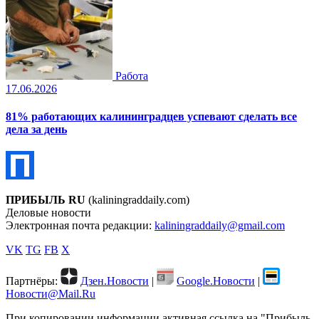
Работа
17.06.2026
81% работающих калининградцев успевают сделать все
дела за день
ПРИБЫЛЬ RU
(kaliningraddaily.com)
Деловые новости
Электронная почта редакции:
kaliningraddaily@gmail.com
VK
TG
FB
X
Партнёры:
Дзен.Новости
|
Google.Новости
|
Новости@Mail.Ru
При копировании информации активная ссылка на "Прибыль