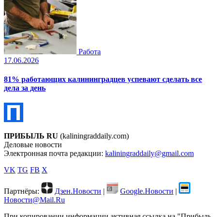
Работа
17.06.2026
81% работающих калининградцев успевают сделать все
дела за день
ПРИБЫЛЬ RU
(kaliningraddaily.com)
Деловые новости
Электронная почта редакции:
kaliningraddaily@gmail.com
VK
TG
FB
X
Партнёры:
Дзен.Новости
|
Google.Новости
|
Новости@Mail.Ru
При копировании информации активная ссылка на "Прибыль