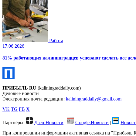
Работа
17.06.2026
81% работающих калининградцев успевают сделать все дела
ПРИБЫЛЬ RU
(kaliningraddaily.com)
Деловые новости
Электронная почта редакции:
kaliningraddaily@gmail.com
VK
TG
FB
X
Партнёры:
Дзен.Новости
|
Google.Новости
|
Новост
При копировании информации активная ссылка на "Прибыль RU"